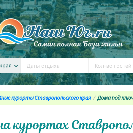
края
Иные курорты Ставропольского края
Дома под клю
на курортах Ставропол