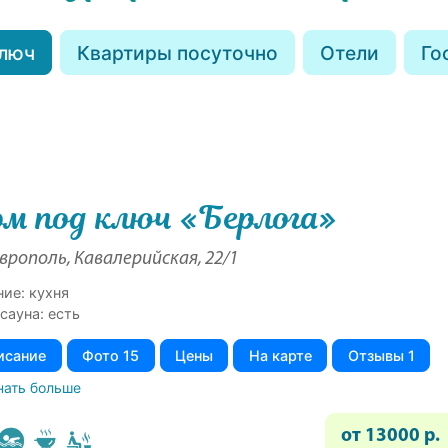
ключ
Квартиры посуточно
Отели
Го
м под ключ «Берлога»
рополь, Кавалерийская, 22/1
ние: кухня
сауна: есть
исание
Фото 15
Цены
На карте
Отзывы 1
нать больше
от 13000 р.