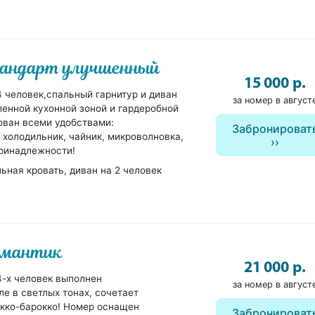
тандарт улучшенный
15 000 р.
 человек,спальный гарнитур и диван
за номер в август
ленной кухонной зоной и гардеробной
ован всеми удобствами:
Забронироват
i, холодильник, чайник, микроволновка,
ринадлежности!
ьная кровать, диван на 2 человек
омантик
21 000 р.
-х человек выполнен
за номер в август
е в светлых тонах, сочетает
окко-барокко! Номер оснащен
Забронироват