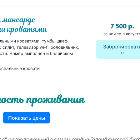
 мансарде
7 500 р.
ми кроватями
за номер в август
льными кроватями, тумбы,шкаф,
Забронироват
 сплит, телевизор,wi-fi, холодильник,
сти. Номер выполнен и балийском
оспальные кровати
ость проживания
Показать цены