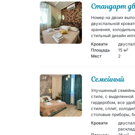
Стандарт д
22
Номер на двоих выпо
двухспальной кроват
хранения, холодильник
стильный дизайн инт
Кровати
двуспал
Площадь
15 м
2
Мест
2
Семейный
28
Улучшенный семейный
стиле, с выделенной
гардеробом, все удо
стиле, сплит, холоди
столовые приборы, бо
Кровати
двуспал
расклад
2