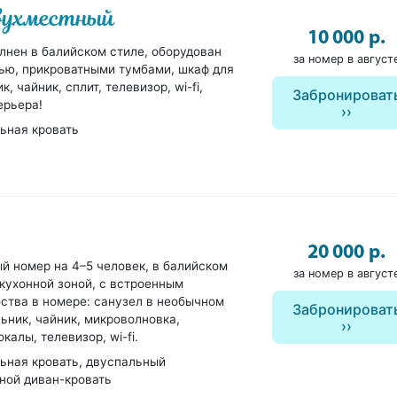
вухместный
10 000 р.
лнен в балийском стиле, оборудован
за номер в август
ью, прикроватными тумбами, шкаф для
, чайник, сплит, телевизор, wi-fi,
Забронироват
ерьера!
ьная кровать
20 000 р.
 номер на 4–5 человек, в балийском
за номер в август
 кухонной зоной, с встроенным
бства в номере: санузел в необычном
Забронироват
льник, чайник, микроволновка,
калы, телевизор, wi-fi.
ьная кровать, двуспальный
ной диван-кровать