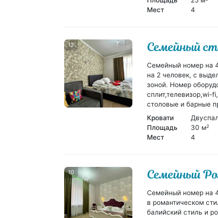
Площадь
25 м
Мест
4
Семейный с
12
Семейный номер на 4
на 2 человек, с выде
зоной. Номер оборуд
сплит,телевизор,wi-f
столовые и барные п
Кровати
Двуспал
Площадь
30 м
2
Мест
4
Семейный Р
10
Семейный номер на 4
в романтическом стил
балийский стиль и р