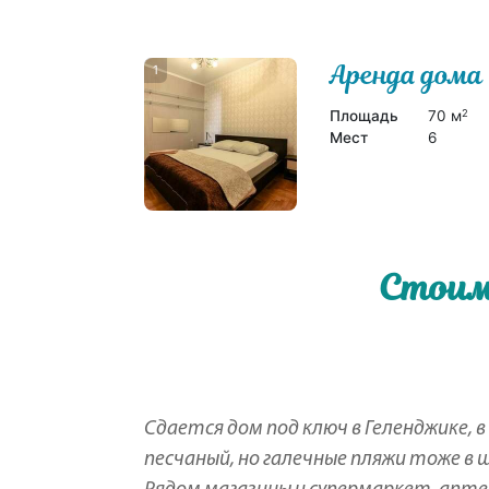
Аренда дома
1
Площадь
70 м
2
Мест
6
Стоим
Сдается дом под ключ в Геленджике,
песчаный, но галечные пляжи тоже в 