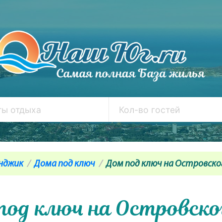
нджик
Дома под ключ
Дом под ключ на Островског
под ключ на Островског