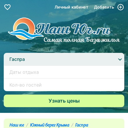
Личный кабинет
Добавить
Гаспра
Наш юг
Южный берег Крыма
Гаспра