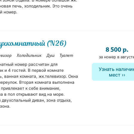
и зоной отдыха. В номере большой жк.
новая печь, холодильник. Это очень
й номер.
ухкомнатный (N26)
8 500 р.
евизор
Холодильник
Душ
Туалет
за номер в август
натный номер рассчитан для
Узнать наличи
ак и 4 гостей. В первой комнате
мест
, ванная комната, жк.телевизор. Окна
переулок. Вторая комната выполнена
 привлекает к себе внимание,
а в пол открывают вид на море.
 двухспальный диван, зона отдыха,
зона.