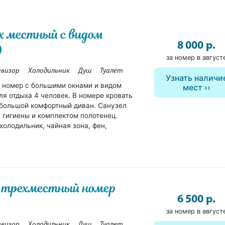
 местный с видом
8 000 р.
)
за номер в август
евизор
Холодильник
Душ
Туалет
Узнать наличи
 номер с большими окнами и видом
мест
ля отдыха 4 человек. В номере кровать
и большой комфортный диван. Санузел
 гигиены и комплектом полотенец.
холодильник, чайная зона, фен,
 трехместный номер
6 500 р.
за номер в август
евизор
Холодильник
Душ
Туалет