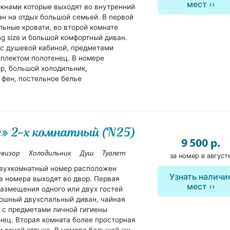
мест
окнами которые выходят во внутренний
ан на отдых большой семьей. В первой
льные кровати, во второй комнате
g size и большой комфортный диван.
с душевой кабиной, предметами
мплектом полотенец. В номере
р, большой холодильник,
 фен, постельное белье
» 2-х комнатный (N25)
9 500 р.
евизор
Холодильник
Душ
Туалет
за номер в август
двухкомнатный номер расположен
Узнать наличи
а номера выходят во двор. Первая
мест
размещения одного или двух гостей
кошный двухспальный диван, чайная
а с предметами личной гигиены
нец. Вторая комната более просторная