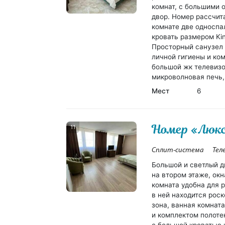
комнат, с большими 
двор. Номер рассчит
комнате две односпа
кровать размером Kin
Просторный санузел 
личной гигиены и ко
большой жк телевизо
микроволновая печь,
Мест
6
Номер «Люкс
11
Сплит-система
Тел
Большой и светлый 
на втором этаже, окн
комната удобна для 
в ней находится рос
зона, ванная комнат
и комплектом полоте