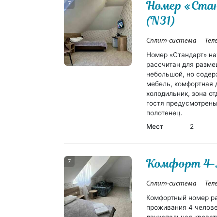
Номер «Ста
7
(N31)
Сплит-система
Тел
Номер «Стандарт» на
рассчитан для разме
небольшой, но содер
мебель, комфортная 
холодильник, зона от
гостя предусмотрены
полотенец.
Мест
2
Комфорт 4-
7
Сплит-система
Тел
Комфортный номер ра
проживания 4 челове