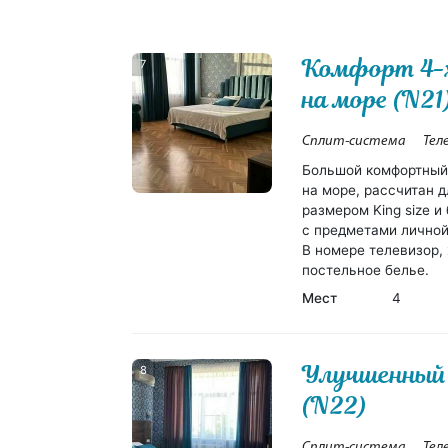
Комфорт 4-х
7
на море (N21
Сплит-система
Тел
Большой комфортный
на море, рассчитан д
размером King size 
с предметами личной
В номере телевизор, 
постельное белье.
Мест
4
Улучшенный
8
(N22)
Сплит-система
Тел