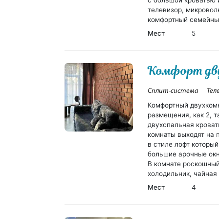
с большой кроватью 
телевизор, микровол
комфортный семейны
Мест
5
Комфорт дв
11
Сплит-система
Тел
Комфортный двухком
размещения, как 2, т
двухспальная кровать
комнаты выходят на 
в стиле лофт который
большие арочные окн
В комнате роскошный
холодильник, чайная 
Мест
4