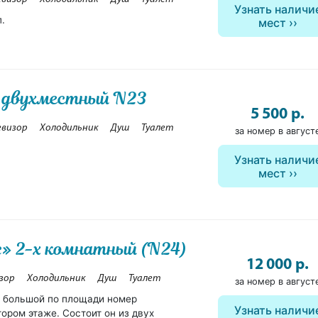
Узнать наличи
п.
мест
 двухместный N23
5 500 р.
евизор
Холодильник
Душ
Туалет
за номер в август
Узнать наличи
мест
» 2-х комнатный (N24)
12 000 р.
зор
Холодильник
Душ
Туалет
за номер в август
 большой по площади номер
Узнать наличи
ором этаже. Состоит он из двух