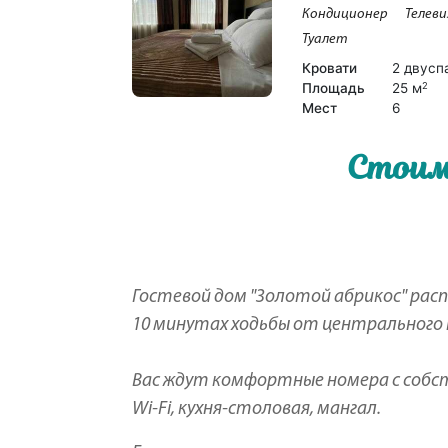
Кондиционер
Телеви
Туалет
Кровати
2 двусп
Площадь
25 м
2
Мест
6
Стоим
Гостевой дом "Золотой абрикос" расп
10 минутах ходьбы от центрального 
Вас ждут комфортные номера c собст
Wi-Fi, кухня-столовая, мангал.