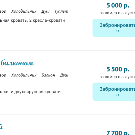
5 000 р.
зор
Холодильник
Душ
Туалет
за номер в август
ьная кровать, 2 кресла-кровати
Забронироват
 балконом
5 500 р.
зор
Холодильник
Балкон
Душ
за номер в август
Забронироват
ьная и двухъярусная кровати
й
7 700 р.