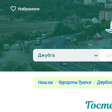
Избранное
Джубга
Наш юг
Курорты Туапсе
Джубга
Гост