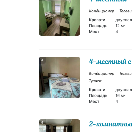
Кондиционер
Телеви
Кровати
двуспал
Площадь
12 м
2
Мест
4
4-местный с
4
Кондиционер
Телеви
Туалет
Кровати
двуспал
Площадь
16 м
2
Мест
4
2-комнатны
6