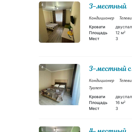
3-местный
4
Кондиционер
Телеви
Кровати
двуспал
Площадь
12 м
2
Мест
3
3-местный с
4
Кондиционер
Телеви
Туалет
Кровати
двуспал
Площадь
16 м
2
Мест
3
4-местный
5