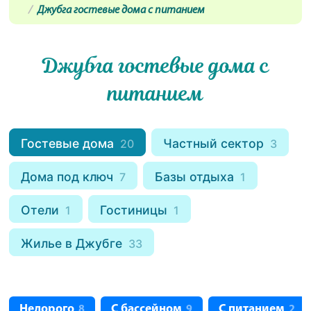
Джубга гостевые дома с питанием
Джубга гостевые дома с
питанием
Гостевые дома
Частный сектор
20
3
Дома под ключ
Базы отдыха
7
1
Отели
Гостиницы
1
1
Жилье в Джубге
33
Недорого
С бассейном
С питанием
8
9
2