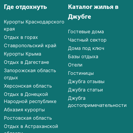
Где отдохнуть
Каталог жилья в
Джубге
Курорты Краснодарского
края
Гостевые дома
Отдых в горах
Частный сектор
Ставропольский край
Дома под ключ
Курорты Крыма
Базы отдыха
Отдых в Дагестане
Отели
Запорожская область
Гостиницы
отдых
Джубга отзывы
Херсонская область
Джубга статьи
Отдых в Донецкой
Джубга
Народной республике
достопримечательности
Абхазия курорты
Ростовская область
Отдых в Астраханской