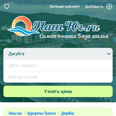
Личный кабинет
Добавить
Джубга
Наш юг
Курорты Туапсе
Джубга