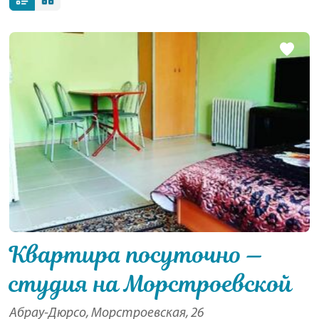
Квартира посуточно —
студия на Морстроевской
Абрау-Дюрсо, Морстроевская, 26