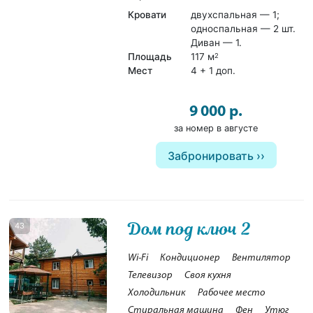
Кровати
двухспальная — 1;
односпальная — 2 шт.
Диван — 1.
Площадь
117 м
2
Мест
4 + 1 доп.
9 000 р.
за номер в августе
Забронировать
Дом под ключ 2
43
Wi-Fi
Кондиционер
Вентилятор
Телевизор
Своя кухня
Холодильник
Рабочее место
Стиральная машина
Фен
Утюг