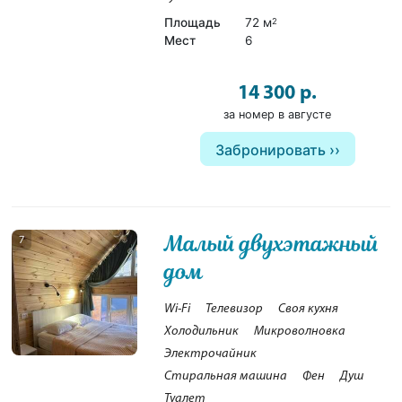
Площадь
72 м
2
Мест
6
14 300 р.
за номер в августе
Забронировать
Малый двухэтажный
7
дом
Wi-Fi
Телевизор
Своя кухня
Холодильник
Микроволновка
Электрочайник
Стиральная машина
Фен
Душ
Туалет