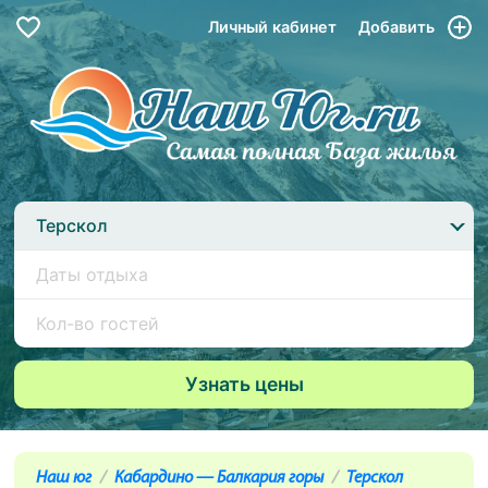
Личный кабинет
Добавить
Терскол
Наш юг
Кабардино — Балкария горы
Терскол