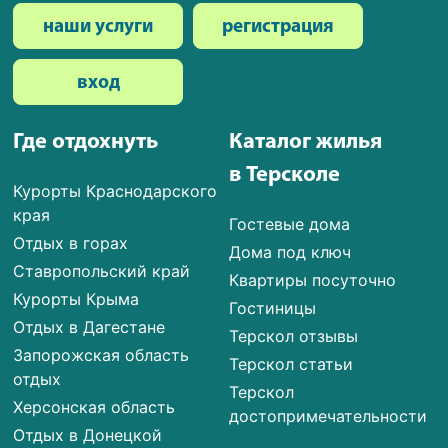
наши услуги
регистрация
вход
Где отдохнуть
Каталог жилья
в Терсколе
Курорты Краснодарского
края
Гостевые дома
Отдых в горах
Дома под ключ
Ставропольский край
Квартиры посуточно
Курорты Крыма
Гостиницы
Отдых в Дагестане
Терскол отзывы
Запорожская область
Терскол статьи
отдых
Терскол
Херсонская область
достопримечательности
Отдых в Донецкой