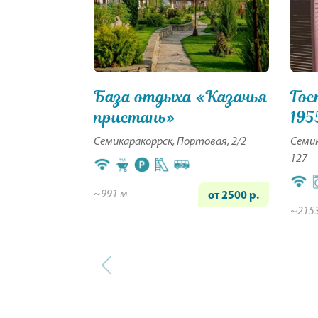
База отдыха «Казачья
Гос
пристань»
195
Семикаракоррск, Портовая, 2/2
Семик
127
~991 м
от 2500 р.
~215