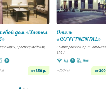
тевой дом «Хостел
Отель
5»
«CONTINENTAL»
аракорск, Красноармейская,
Семикаракорск, пр-т. Атаман
129-А
3 м
~2607 м
от 350 р.
от 300