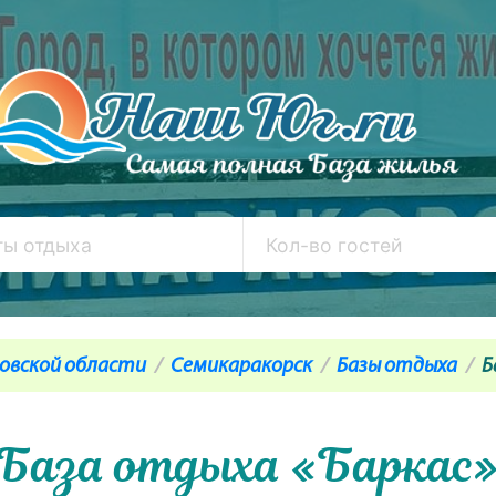
товской области
Семикаракорск
Базы отдыха
Б
База отдыха «Баркас