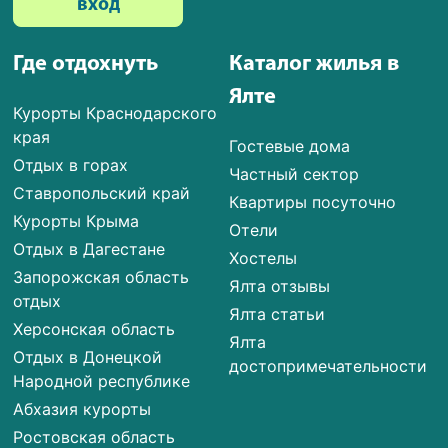
вход
Где отдохнуть
Каталог жилья в
Ялте
Курорты Краснодарского
края
Гостевые дома
Отдых в горах
Частный сектор
Ставропольский край
Квартиры посуточно
Курорты Крыма
Отели
Отдых в Дагестане
Хостелы
Запорожская область
Ялта отзывы
отдых
Ялта статьи
Херсонская область
Ялта
Отдых в Донецкой
достопримечательности
Народной республике
Абхазия курорты
Ростовская область