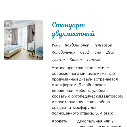
Стандарт
54
двухместный
Wi-Fi
Кондиционер
Телевизор
Холодильник
Сейф
Фен
Душ
Туалет
Халат
Тапочки
Уютное пространство в стиле
современного минимализма, где
продуманный дизайн встречается
с комфортом. Дизайнерская
деревянная мебель, удобная
кровать с ортопедическим матрасом
и просторная душевая кабина
создают атмосферу для
полноценного отдыха. 3, 4 этаж
Кровати
двуспальная или 2
односпальные кровати