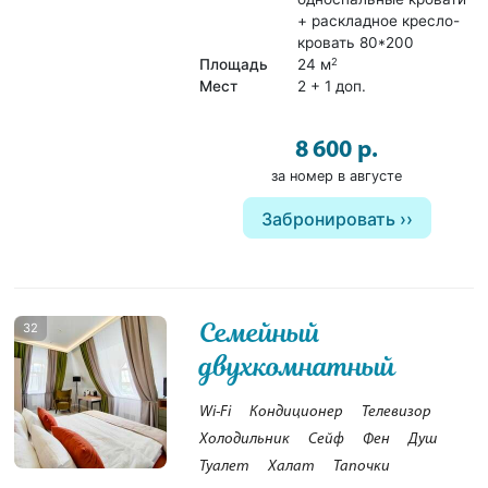
+ раскладное кресло-
кровать 80*200
Площадь
24 м
2
Мест
2 + 1 доп.
8 600 р.
за номер в августе
Забронировать
Семейный
32
двухкомнатный
Wi-Fi
Кондиционер
Телевизор
Холодильник
Сейф
Фен
Душ
Туалет
Халат
Тапочки