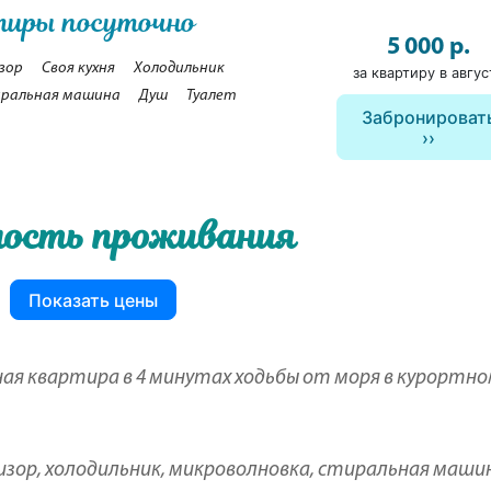
тиры посуточно
5 000 р.
зор
Своя кухня
Холодильник
за квартиру в авгус
ральная машина
Душ
Туалет
Забронироват
ость проживания
Показать цены
ая квартира в 4 минутах ходьбы от моря в курортн
изор, холодильник, микроволновка, стиральная маши