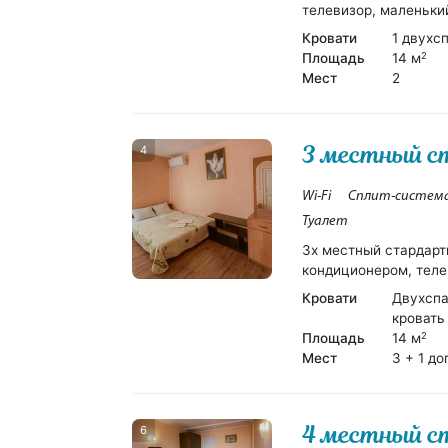
телевизор, маленький
Кровати
1 двухс
Площадь
14 м
2
Мест
2
3 местный 
4
Wi-Fi
Сплит-систем
Туалет
3х местный стардарт
кондиционером, теле
Кровати
Двухспа
кровать
Площадь
14 м
2
Мест
3 + 1 до
4 местный 
6