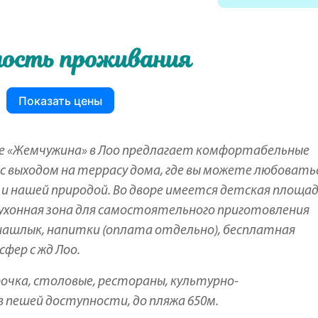
ость проживания
Показать цены
ре «Жемчужина» в Лоо предлагает комфортабельные
 с выходом на террасу дома, где вы можете любовать
 и нашей природой. Во дворе имеется детская площад
 кухонная зона для самостоятельного приготовления
шашлык, напитки (оплата отдельно), бесплатная
фер с жд Лоо.
очка, столовые, рестораны, культурно-
в пешей доступности, до пляжа 650м.