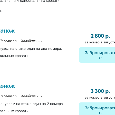
пальная и 4 односпальных кровати
п.
коном
2 800 р.
Телевизор
Холодильник
за номер в август
нузел на этаже один на два номера.
Забронироват
пальные кровати
коном
3 300 р.
Телевизор
Холодильник
за номер в август
санузлом на этаже один на 2 номера
Забронироват
пальных кровати