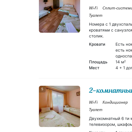
Wi-Fi
Сплит-систем
Туалет
Номера с 1 двухспал
кроватями с санузло
столик.
Кровати
Есть но
есть но
односпа
Площадь
14 м
2
Мест
4 + 1 до
2-комнатны
5
Wi-Fi
Кондиционер
Туалет
Двухкомнатный 6 ти 
телевизором, шкафом