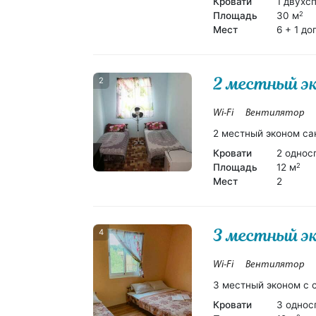
Кровати
1 двухс
Площадь
30 м
2
Мест
6 + 1 до
2 местный э
2
Wi-Fi
Вентилятор
2 местный эконом са
Кровати
2 однос
Площадь
12 м
2
Мест
2
3 местный э
4
Wi-Fi
Вентилятор
3 местный эконом с 
Кровати
3 однос