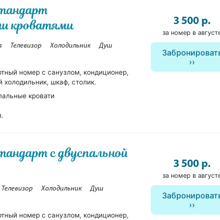
Стандарт
3 500 р.
ми кроватями
за номер в август
а
Телевизор
Холодильник
Душ
Забронироват
ртный номер с санузлом, кондиционер,
 холодильник, шкаф, столик.
пальные кровати
п.
тандарт с двуспальной
3 500 р.
за номер в август
Телевизор
Холодильник
Душ
Забронироват
ртный номер с санузлом, кондиционер,