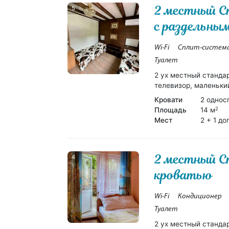
2 местный 
5
с раздельны
Wi-Fi
Сплит-систем
Туалет
2 ух местный станда
телевизор, маленький
Кровати
2 однос
Площадь
14 м
2
Мест
2 + 1 до
2 местный С
4
кроватью
Wi-Fi
Кондиционер
Туалет
2 ух местный станда