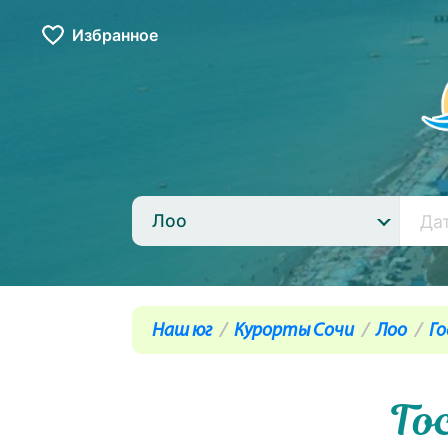
Избранное
Лоо
Наш юг
Курорты Сочи
Лоо
Г
Го