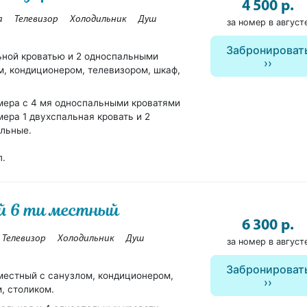
4 500 р.
а
Телевизор
Холодильник
Душ
за номер в август
Забронироват
ьной кроватью и 2 односпальными
м, кондиционером, телевизором, шкаф,
мера с 4 мя односпальными кроватями
мера 1 двухспальная кровать и 2
льные.
п.
й 6 ти местный
6 300 р.
Телевизор
Холодильник
Душ
за номер в август
Забронироват
местный с санузлом, кондиционером,
, столиком.