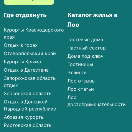
Где отдохнуть
Каталог жилья в
Лоо
Курорты Краснодарского
края
Гостевые дома
Отдых в горах
Частный сектор
Ставропольский край
Дома под ключ
Курорты Крыма
Гостиницы
Отдых в Дагестане
Эллинги
Запорожская область
Лоо отзывы
отдых
Лоо статьи
Херсонская область
Лоо
Отдых в Донецкой
достопримечательности
Народной республике
Абхазия курорты
Ростовская область