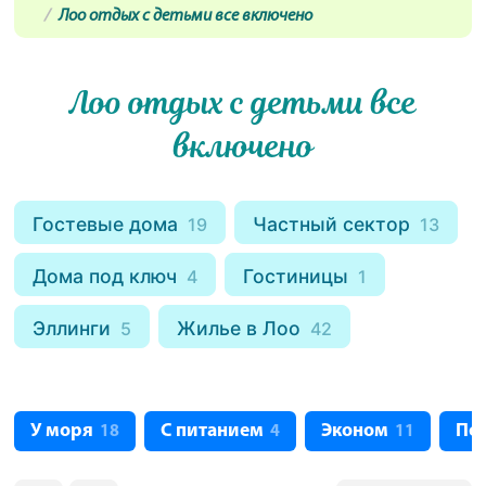
Лоо отдых с детьми все включено
Лоо отдых с детьми все
включено
Гостевые дома
Частный сектор
19
13
Дома под ключ
Гостиницы
4
1
Эллинги
Жилье в Лоо
5
42
У моря
С питанием
Эконом
Пе
18
4
11