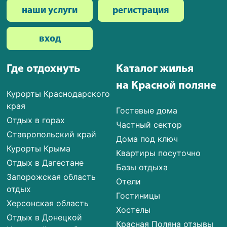
наши услуги
регистрация
вход
Где отдохнуть
Каталог жилья
на Красной поляне
Курорты Краснодарского
края
Гостевые дома
Отдых в горах
Частный сектор
Ставропольский край
Дома под ключ
Курорты Крыма
Квартиры посуточно
Отдых в Дагестане
Базы отдыха
Запорожская область
Отели
отдых
Гостиницы
Херсонская область
Хостелы
Отдых в Донецкой
Красная Поляна отзывы