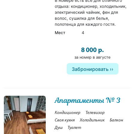
В номере есть все для отличного
отдыха: кондиционер, холодильник,
электрический чайник, фен для
волос, сушилка для белья,
полотенца для каждого гостя.
Мест
4
8 000 р.
за номер в августе
Забронировать
Апартаменты № 3
6
Кондиционер
Телевизор
Своя кухня
Холодильник
Балкон
Душ
Туалет