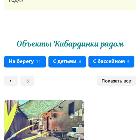
Объекты Кабардинки рядом
На берегу
С детьми
С бассейном
11
8
4
←
→
Показать все