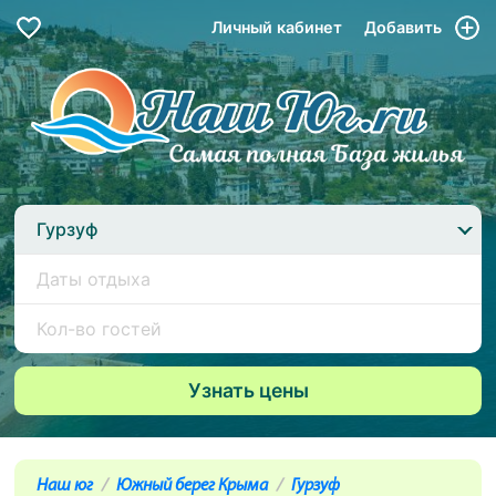
Личный кабинет
Добавить
Гурзуф
Наш юг
Южный берег Крыма
Гурзуф