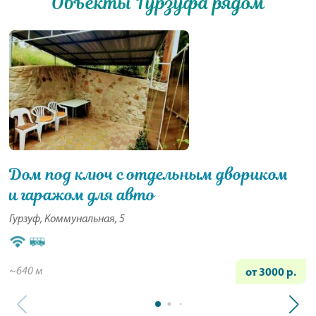
Объекты Гурзуфа рядом
Дом под ключ с отдельным двориком
и гаражом для авто
Гурзуф, Коммунальная, 5
~640 м
от 3000 р.