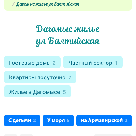
Дагомыс жилье ул Балтийская
Дагомыс жилье
ул Балтийская
Гостевые дома
Частный сектор
2
1
Квартиры посуточно
2
Жилье в Дагомысе
5
С детьми
У моря
на Армавирской
2
5
2