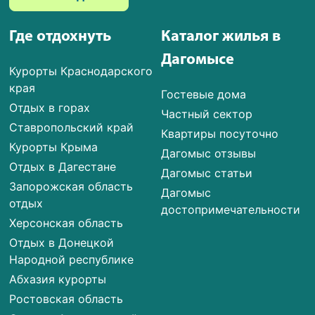
Где отдохнуть
Каталог жилья в
Дагомысе
Курорты Краснодарского
края
Гостевые дома
Отдых в горах
Частный сектор
Ставропольский край
Квартиры посуточно
Курорты Крыма
Дагомыс отзывы
Отдых в Дагестане
Дагомыс статьи
Запорожская область
Дагомыс
отдых
достопримечательности
Херсонская область
Отдых в Донецкой
Народной республике
Абхазия курорты
Ростовская область