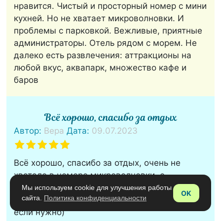
нравится. Чистый и просторный номер с мини
кухней. Но не хватает микроволновки. И
проблемы с парковкой. Вежливые, приятные
администраторы. Отель рядом с морем. Не
далеко есть развлечения: аттракционы на
любой вкус, аквапарк, множество кафе и
баров
Всё хорошо, спасибо за отдых
Автор:
Вера
Дата:
09.07.2023
Всё хорошо, спасибо за отдых, очень не
хватало в номере микроволновки, с
маленькими детками она была бы очень
Мы используем cookie для улучшения работы
OK
сайта.
Политика конфиденциальности
удобна. Персонал вежливый, всё подскажут
если нужно)