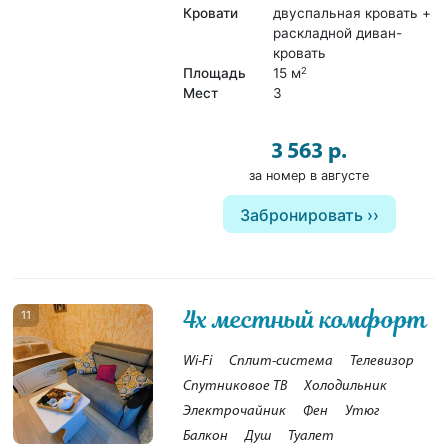
Кровати
двуспальная кровать +
раскладной диван-
кровать
Площадь
15 м
2
Мест
3
3 563 р.
за номер в августе
Забронировать
4х местный комфорт
11
Wi-Fi
Сплит-система
Телевизор
Спутниковое ТВ
Холодильник
Электрочайник
Фен
Утюг
Балкон
Душ
Туалет