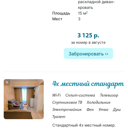
раскладной диван-
кровать
Площадь
15 м
2
Мест
3
3 125 р.
за номер в августе
Забронировать
4х местный стандарт
8
Wi-Fi
Сплит-система
Телевизор
Спутниковое ТВ
Холодильник
Электрочайник
Фен
Утюг
Душ
Туалет
Стандартный 4х местный номер.