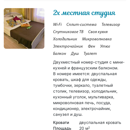
2х местная студия
11
Wi-Fi
Сплит-система
Телевизор
Спутниковое ТВ
Своя кухня
Холодильник
Микроволновка
Электрочайник
Фен
Утюг
Балкон
Душ
Туалет
Двухместный номер-студия с мини-
кухней и французским балконом.
В номере имеется: двуспальная
кровать, шкаф для одежды,
тумбочки, зеркало, туалетный
столик, телевизор, холодильник,
кухонный уголок, мультиварка,
микроволновая печь, посуда,
кондиционер, электрочайник,
санузел и душ.
Кровати
двуспальная кровать
Площадь
20 м
2