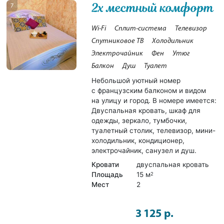
2х местный комфорт
7
Wi-Fi
Сплит-система
Телевизор
Спутниковое ТВ
Холодильник
Электрочайник
Фен
Утюг
Балкон
Душ
Туалет
Небольшой уютный номер
с французским балконом и видом
на улицу и город. В номере имеется:
Двуспальная кровать, шкаф для
одежды, зеркало, тумбочки,
туалетный столик, телевизор, мини-
холодильник, кондиционер,
электрочайник, санузел и душ.
Кровати
двуспальная кровать
Площадь
15 м
2
Мест
2
3 125 р.