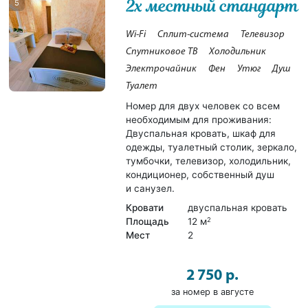
2х местный стандарт
5
Wi-Fi
Сплит-система
Телевизор
Спутниковое ТВ
Холодильник
Электрочайник
Фен
Утюг
Душ
Туалет
Номер для двух человек со всем
необходимым для проживания:
Двуспальная кровать, шкаф для
одежды, туалетный столик, зеркало,
тумбочки, телевизор, холодильник,
кондиционер, собственный душ
и санузел.
Кровати
двуспальная кровать
Площадь
12 м
2
Мест
2
2 750 р.
за номер в августе