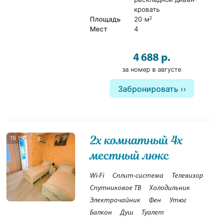
кровать
Площадь
20 м
2
Мест
4
4 688 р.
за номер в августе
Забронировать
2х комнатный 4х
15
местный люкс
Wi-Fi
Сплит-система
Телевизор
Спутниковое ТВ
Холодильник
Электрочайник
Фен
Утюг
Балкон
Душ
Туалет