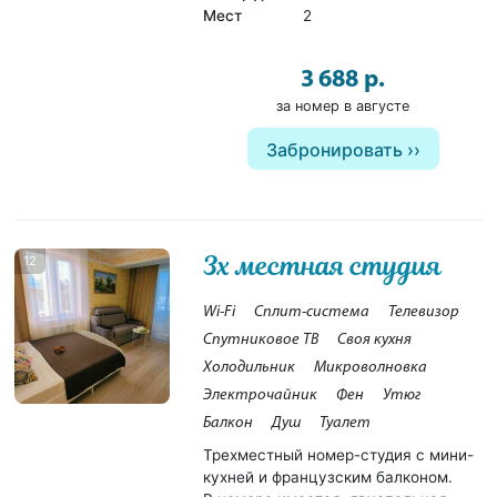
Мест
2
3 688 р.
за номер в августе
Забронировать
3х местная студия
12
Wi-Fi
Сплит-система
Телевизор
Спутниковое ТВ
Своя кухня
Холодильник
Микроволновка
Электрочайник
Фен
Утюг
Балкон
Душ
Туалет
Трехместный номер-студия с мини-
кухней и французским балконом.