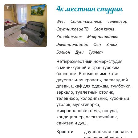
4х местная студия
11
Wi-Fi
Сплит-система
Телевизор
Спутниковое ТВ
Своя кухня
Холодильник
Микроволновка
Электрочайник
Фен
Утюг
Балкон
Душ
Туалет
Четырехместный номер-студия
с мини-кухней и французским
балконом. В номере имеется:
двуспальная кровать, раскладной
диван, шкаф для одежды, тумбочки,
зеркало, туалетный столик,
телевизор, холодильник, кухонный
уголок, мультиварка,
микроволновая печь, посуда,
кондиционер, электрочайник,
санузел и душ.
Кровати
двуспальная кровать +
раскладной диван-