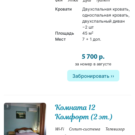
Фен
Утюг
Душ
Туалет
Кровати
Двухспальная кровать,
односпальная кровать,
двухспальный диван
−2 шт
Площадь
45 м
2
Мест
7 + 1 доп.
5 700 р.
за номер в августе
Забронировать
Комната 12
3
Комфорт (2 эт.)
Wi-Fi
Сплит-система
Телевизор