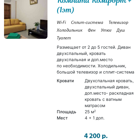
Комната Комфорт +
(1эт)
Wi-Fi
Сплит-система
Телевизор
Холодильник
Фен
Утюг
Душ
Туалет
Размещает от 2 до 5 гостей. Диван
двухспальный, кровать
двухспальная и доп.место
по необходимости. Холодильник,
большой телевизор и сплит-система
Кровати
Двухспальная кровать,
двухспальный диван,
доп.место- раскладная
кровать с ватным
матрасом
Площадь
25 м
2
Мест
4 + 1 доп.
4 200 р.