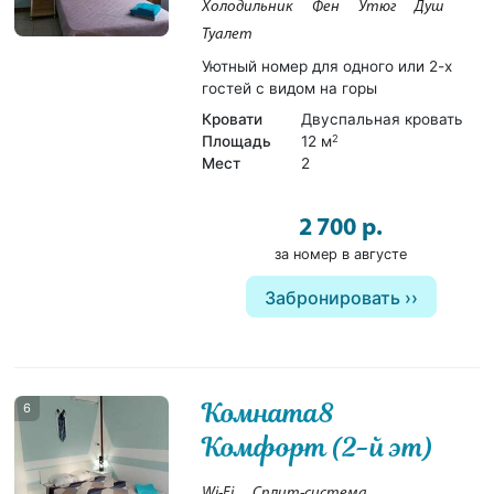
Холодильник
Фен
Утюг
Душ
Туалет
Уютный номер для одного или 2-х
гостей с видом на горы
Кровати
Двуспальная кровать
Площадь
12 м
2
Мест
2
2 700 р.
за номер в августе
Забронировать
Комната8
6
Комфорт (2-й эт)
Wi-Fi
Сплит-система