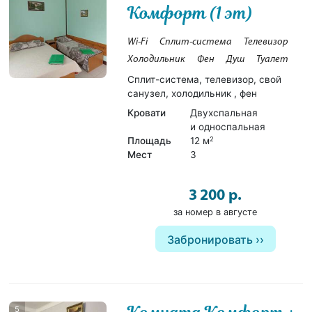
Комфорт (1 эт)
Wi-Fi
Сплит-система
Телевизор
Холодильник
Фен
Душ
Туалет
Сплит-система, телевизор, свой
санузел, холодильник , фен
Кровати
Двухспальная
и односпальная
Площадь
12 м
2
Мест
3
3 200 р.
за номер в августе
Забронировать
5