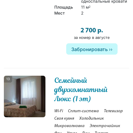
односпальные кровати
Площадь
11 м
2
Мест
2
2 700 р.
за номер в августе
Забронировать
Семейный
13
двухкомнатный
Люкс (1 эт)
Wi-Fi
Сплит-система
Телевизор
Своя кухня
Холодильник
Микроволновка
Электрочайник