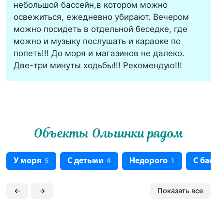
небольшой бассейн,в котором можно
освежиться, ежедневно убирают. Вечером
можно посидеть в отдельной беседке, где
можно и музыку послушать и караоке по
попеть!!! До моря и магазинов не далеко.
Две-три минуты ходьбы!!! Рекомендую!!!
Объекты Ольгинки рядом
У моря
С детьми
Недорого
С бас
5
4
1
←
→
Показать все