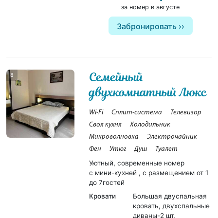
за номер в августе
Забронировать
Семейный
8
двухкомнатный Люкс
Wi-Fi
Сплит-система
Телевизор
Своя кухня
Холодильник
Микроволновка
Электрочайник
Фен
Утюг
Душ
Туалет
Уютный, современные номер
с мини-кухней , с размещением от 1
до 7гостей
Кровати
Большая двуспальная
кровать, двухспальные
диваны-2 шт,