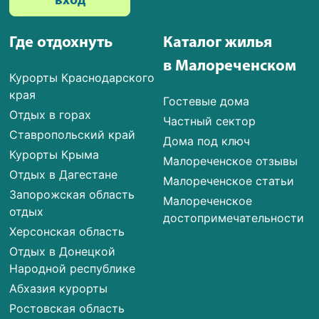
вход
Где отдохнуть
Каталог жилья
в Малореченском
Курорты Краснодарского
края
Гостевые дома
Отдых в горах
Частный сектор
Ставропольский край
Дома под ключ
Курорты Крыма
Малореченское отзывы
Отдых в Дагестане
Малореченское статьи
Запорожская область
Малореченское
отдых
достопримечательности
Херсонская область
Отдых в Донецкой
Народной республике
Абхазия курорты
Ростовская область