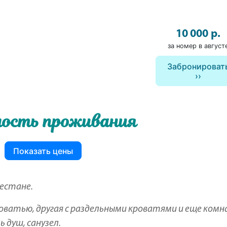
10 000 р.
за номер в август
Забронироват
ость проживания
Показать цены
гестане.
кроватью, другая с раздельными кроватями и еще ком
 душ, санузел.