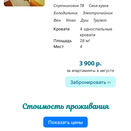
Спутниковое ТВ
Своя кухня
Холодильник
Электрочайник
Фен
Утюг
Душ
Туалет
Кровати
4 односпальные
кровати
Площадь
28 м
2
Мест
4
3 900 р.
за апартаменты в августе
Забронировать
Стоимость проживания
Показать цены