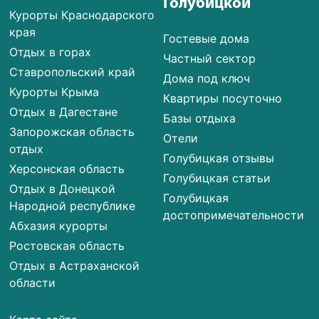
Голубицкой
Курорты Краснодарского
края
Гостевые дома
Отдых в горах
Частный сектор
Ставропольский край
Дома под ключ
Курорты Крыма
Квартиры посуточно
Отдых в Дагестане
Базы отдыха
Запорожская область
Отели
отдых
Голубицкая отзывы
Херсонская область
Голубицкая статьи
Отдых в Донецкой
Голубицкая
Народной республике
достопримечательности
Абхазия курорты
Ростовская область
Отдых в Астраханской
области