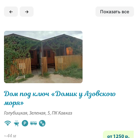
←
→
Показать все
Дом под ключ «Домик у Азовского
моря»
Голубицкая, Зеленая, 5, ПК Кавказ
~44 м
от 1250 р.