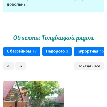
довольны.
Объекты Голубицкой рядом
С бассейном
Недорого
Курортная
17
2
15
←
→
Показать все