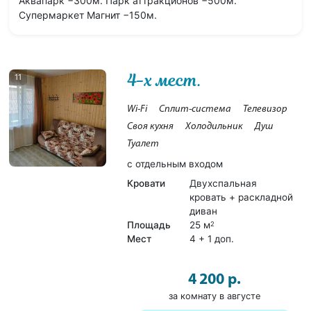
Аквапарк −300м. Парк аттракционов −500м.
Супермаркет Магнит −150м.
4-х мест.
11
Wi-Fi
Сплит-система
Телевизор
Своя кухня
Холодильник
Душ
Туалет
с отдельным входом
Кровати
Двухспальная
кровать + раскладной
диван
Площадь
25 м
2
Мест
4 + 1 доп.
4 200 р.
за комнату в августе