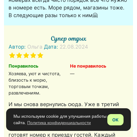
номерах всегда чисто порядок всё что нужно
в номере есть. Море рядом, магазины тоже.
В следующие разы только к ним🤗
Супер отдых
Автор:
Ольга
Дата:
22.08.2024
Понравилось
Не понравилось
Хозяева, уют и чистота,
—
близость к морю,
торговым точкам,
развлечениям.
И мы снова вернулись сюда. Уже в третий
раз. Отдыхали с 15 июня по 4 июля 2024.
Мы используем cookie для улучшения работы
Лучшие хозяева, самые удобные и самые
OK
сайта.
Политика конфиденциальности
чистые номера. Я видела, как Таня и Саша
готовят номер к приезду гостей. Каждый