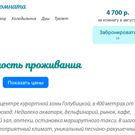
комната
4 700 р.
зор
Холодильник
Душ
Туалет
за комнату в авгус
Забронироват
ость проживания
Показать цены
 центре курортной зоны Голубицкой, в 400 метрах от
оход. Недалеко аквапарк, дельфинарий, рынок, кафе,
 зал, аптеки, остановка маршрутного такси. В шаг
лагоприятный климат, уникальный песчано-ракушечны