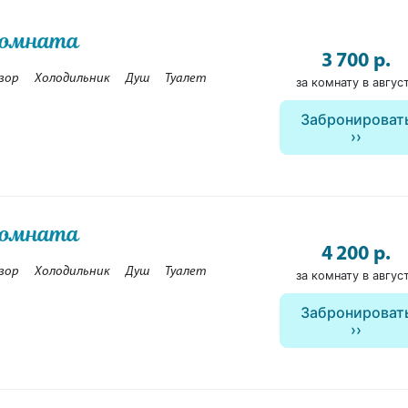
комната
3 700 р.
зор
Холодильник
Душ
Туалет
за комнату в авгус
Забронироват
комната
4 200 р.
зор
Холодильник
Душ
Туалет
за комнату в авгус
Забронироват