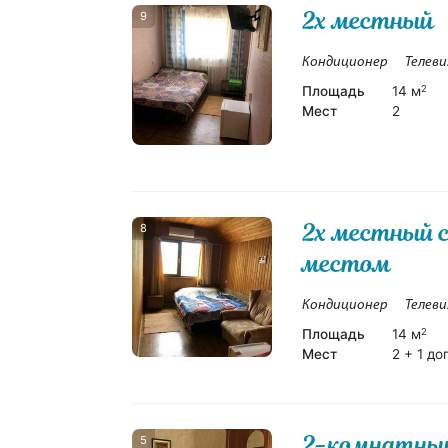
2х местный
9
Кондиционер
Телеви
Площадь
14 м
2
Мест
2
2х местный 
8
местом
Кондиционер
Телеви
Площадь
14 м
2
Мест
2 + 1 до
2-комнатны
5