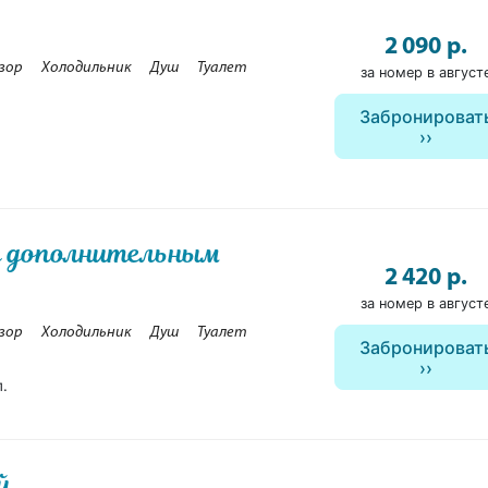
2 090 р.
зор
Холодильник
Душ
Туалет
за номер в август
Забронироват
с дополнительным
2 420 р.
за номер в август
зор
Холодильник
Душ
Туалет
Забронироват
п.
й