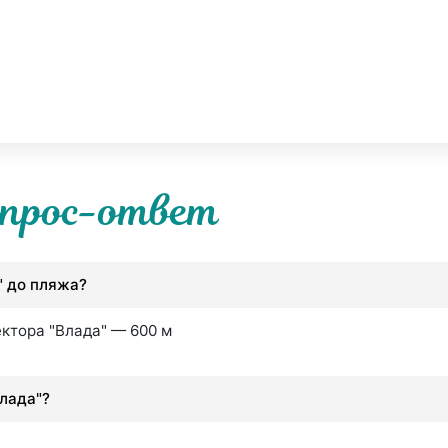
прос-ответ
" до пляжа?
ектора "Влада" — 600 м
Влада"?