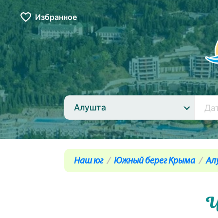
Избранное
Алушта
Наш юг
Южный берег Крыма
Ал
Ч