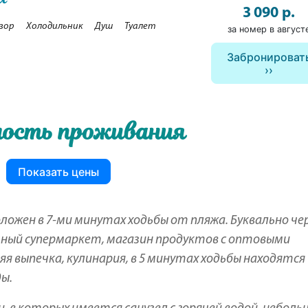
3 090 р.
зор
Холодильник
Душ
Туалет
за номер в август
Забронироват
ость проживания
Показать цены
ожен в 7-ми минутах ходьбы от пляжа. Буквально че
чный супермаркет, магазин продуктов с оптовыми
я выпечка, кулинария, в 5 минутах ходьбы находятся
ы.